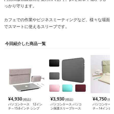
っかり守ります。
カフェでの作業やビジネスミーティングなど、様々な場面
でスマートに使えるスリーブです。
今回紹介した商品一覧
¥
4,930
¥
3,930
¥
4,750
(税込)
(税込)
(税込
パソコンケース 12イン
パソコンケース パソコ
パソコンケース
チ～15.6インチ シンプ
ン保護スリーブケース
チ～14インチ 
ル洗練ポーチ付きパソコ
地クッションス