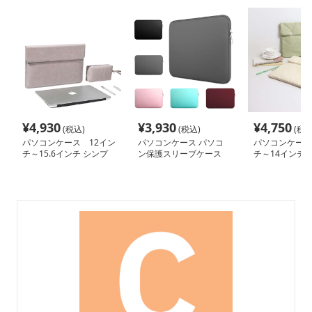
¥
4,930
¥
3,930
¥
4,750
(税込)
(税込)
(税込
パソコンケース 12イン
パソコンケース パソコ
パソコンケース
チ～15.6インチ シンプ
ン保護スリーブケース
チ～14インチ 
ル洗練ポーチ付きパソコ
地クッションス
ンケース ビジネス 通勤
コンケース 通勤
日常使い
ーク 日常使い