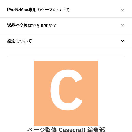
ページ監修 Casecraft 編集部
PC修理の現場経験を持つ技術スタッフと、 精密機器
バッグの品質チェックに携わってきたメンバーが共同
で監修。 ノートPCの衝撃・角割れ・液晶圧迫・擦れ
といった壊れやすいポイントに配慮し、 通勤・通学・
出張・カフェ作業など、日常の使い方を基準に選定し
ています。 高密度クッションによる衝撃吸収、 PCを