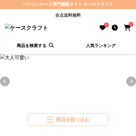
パソコンケース専門通販サイト ケースクラフト
全点送料無料
0
0
商品を検索する
人気ランキング
Previous slide
Ne
商品を絞り込む
カテゴリで絞る
可愛い
ミニマル
学生でも使える
おしゃれ
ビ
サイズ・仕様から探す