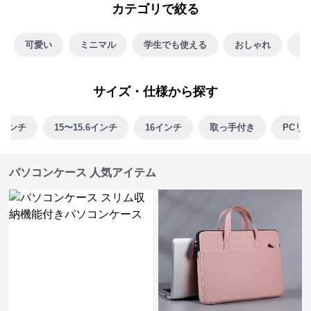
4インチ
15〜15.6インチ
16インチ
取っ手付き
PCリ
パソコンケース 人気アイテム
¥
3,760
¥
3,580
(税込)
(税込)
パソコンケース スリム収納機能
手提げ式ビジネスパソコンケー
付きパソコンケース
ス収納バッグ