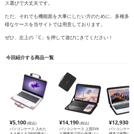
ス選びで大丈夫です。
ただ、それでも機能面を大事にしたい方のために、多種多
様なケースを当サイトでは用意しております。
ぜひ、左上の「C」を押して遊びにきてください！
今回紹介する商品一覧
¥
5,100
¥
14,190
¥
12,930
(税込)
(税込)
(税
パソコンケース 入れた
パソコンケース 上質EVA
パソコンケース 
まま使える2WAY撥水レ
三層構造で安心保護パソ
構造で衝撃に強