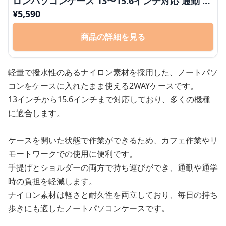
ロンパソコンケース 13〜15.6インチ対応 通勤 通
学 出張 カフェ作業 リモートワーク
¥
5,590
商品の詳細を見る
軽量で撥水性のあるナイロン素材を採用した、ノートパソ
コンをケースに入れたまま使える2WAYケースです。
13インチから15.6インチまで対応しており、多くの機種
に適合します。
ケースを開いた状態で作業ができるため、カフェ作業やリ
モートワークでの使用に便利です。
手提げとショルダーの両方で持ち運びができ、通勤や通学
時の負担を軽減します。
ナイロン素材は軽さと耐久性を両立しており、毎日の持ち
歩きにも適したノートパソコンケースです。