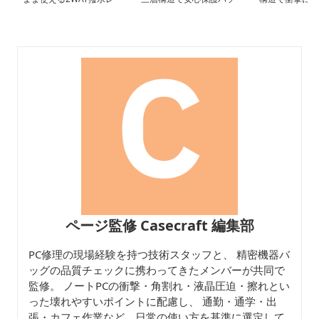
ザーデザインパソコンケ
コンケース 17インチ対
ンケース 13.
ース 14〜16インチ対応
応 ビジネス 通勤 出張 カ
応 通勤 通学 
通勤 通学 出張 リモート
フェ作業
ワーク
ページ監修 Casecraft 編集部
PC修理の現場経験を持つ技術スタッフと、 精密機器バ
ッグの品質チェックに携わってきたメンバーが共同で
監修。 ノートPCの衝撃・角割れ・液晶圧迫・擦れとい
った壊れやすいポイントに配慮し、 通勤・通学・出
張・カフェ作業など、日常の使い方を基準に選定して