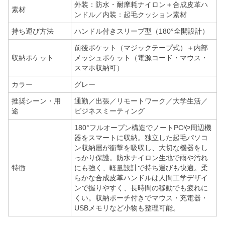
外装：防水・耐摩耗ナイロン＋合成皮革ハ
素材
ンドル／内装：起毛クッション素材
持ち運び方法
ハンドル付きスリーブ型（180°全開設計）
前後ポケット（マジックテープ式）＋内部
収納ポケット
メッシュポケット（電源コード・マウス・
スマホ収納可）
カラー
グレー
推奨シーン・用
通勤／出張／リモートワーク／大学生活／
途
ビジネスミーティング
180°フルオープン構造でノートPCや周辺機
器をスマートに収納。独立した起毛パソコ
ン収納層が衝撃を吸収し、大切な機器をし
っかり保護。防水ナイロン生地で雨や汚れ
特徴
にも強く、軽量設計で持ち運びも快適。柔
らかな合成皮革ハンドルは人間工学デザイ
ンで握りやすく、長時間の移動でも疲れに
くい。収納ポーチ付きでマウス・充電器・
USBメモリなど小物も整理可能。