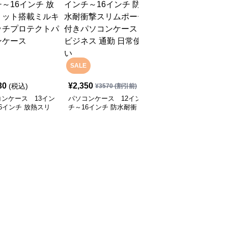
SALE
30
¥
2,350
¥
12,930
(税込)
(税込)
¥
3570
(割引前)
ンケース 13イン
パソコンケース 12イン
パソコンケース EVA三
6インチ 放熱スリ
チ～16インチ 防水耐衝
層構造で衝撃に強いパソ
搭載ミルキータッチ
撃スリムポーチ付きパソ
コンケース 13.3インチ
テクトパソコンケー
コンケース ビジネス 通
応 通勤 通学 カフェ作業
勤 日常使い