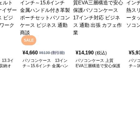
SALE
¥
4,660
¥
14,190
¥
5,9
(税込)
¥
6130
(割引前)
13.3イ
パソコンケース 13イン
パソコンケース 上質
パソコ
収納オ
チ～15.6インチ 金属ハン
EVA三層構造で安心保護
チ～1
ソコンケ
ドル付き革製ポーチセッ
パソコンケース 17イン
ット
会議 在宅
トパソコンケース ビジ
チ対応 ビジネス 通勤 出
プロ
ネス 通勤 商談
張 カフェ作業
ス