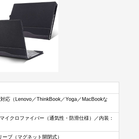
（Lenovo／ThinkBook／Yoga／MacBookな
＋マイクロファイバー（通気性・防滑仕様）／内装：
リーブ（マグネット開閉式）