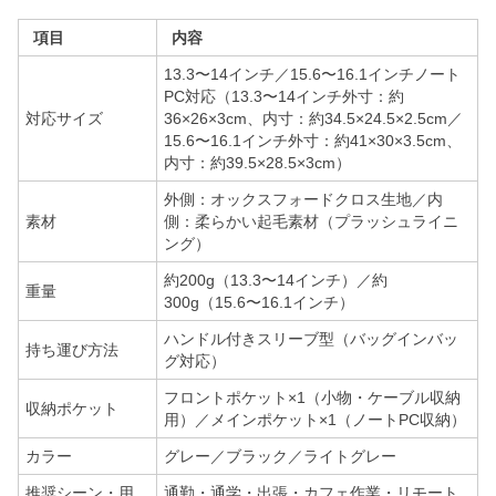
項目
内容
13.3〜14インチ／15.6〜16.1インチノート
PC対応（13.3〜14インチ外寸：約
対応サイズ
36×26×3cm、内寸：約34.5×24.5×2.5cm／
15.6〜16.1インチ外寸：約41×30×3.5cm、
内寸：約39.5×28.5×3cm）
外側：オックスフォードクロス生地／内
素材
側：柔らかい起毛素材（プラッシュライニ
ング）
約200g（13.3〜14インチ）／約
重量
300g（15.6〜16.1インチ）
ハンドル付きスリーブ型（バッグインバッ
持ち運び方法
グ対応）
フロントポケット×1（小物・ケーブル収納
収納ポケット
用）／メインポケット×1（ノートPC収納）
カラー
グレー／ブラック／ライトグレー
推奨シーン・用
通勤・通学・出張・カフェ作業・リモート