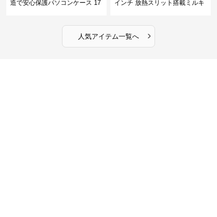
造で安心保護パソコンケース 17
インチ 放熱スリット搭載ミルキ
インチ対応 ビジネス 通勤 出張
ータッチプロテクトパソコンケ
カフェ作業
ース
›
人気アイテム一覧へ