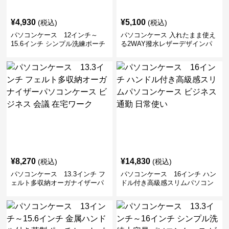
¥
4,930
¥
5,100
(税込)
(税込)
パソコンケース 12インチ～
パソコンケース 入れたまま使え
15.6インチ シンプル洗練ポーチ
る2WAY撥水レザーデザインパ
付きパソコンケース ビジネス 通
ソコンケース 14〜16インチ対応
勤 日常使い
通勤 通学 出張 リモートワーク
¥
8,270
¥
14,830
(税込)
(税込)
パソコンケース 13.3インチ フ
パソコンケース 16インチ ハン
ェルト多収納オーガナイザーパ
ドル付き高級感スリムパソコン
ソコンケース ビジネス 会議 在
ケース ビジネス 通勤 日常使い
宅ワーク