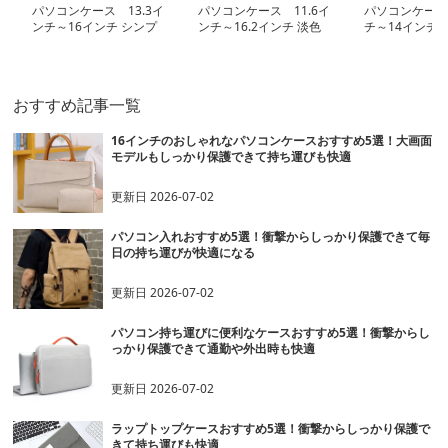
パソコンケース 13.3イ
パソコンケース 11.6イ
パソコンケース
ンチ～16インチ シンプ
ンチ～16.2インチ 淡色
チ～14インチ 
ル洗練大容量パソコンケ
マット洗練デザインパソ
地クッションス
ース ビジネス 通勤 出張
コンケース 日常使い 通
コンケース 通勤
勤 カフェ作業
ーク 日常使い
おすすめ記事一覧
16インチのおしゃれなパソコンケースおすすめ5選！大画面
モデルもしっかり保護できて持ち運びも快適
更新日
2026-07-02
パソコン入れおすすめ5選！衝撃からしっかり保護できて毎
日の持ち運びが快適になる
更新日
2026-07-02
パソコン持ち運びに便利なケースおすすめ5選！衝撃からし
っかり保護できて通勤や外出時も快適
更新日
2026-07-02
ラップトップケースおすすめ5選！衝撃からしっかり保護で
きて持ち運びも快適