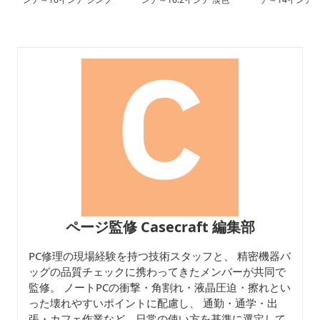
ル洗練大容量パソコンケ
マット洗練デザインパソ
地クッションス
ース ビジネス 通勤 出張
コンケース 日常使い 通
コンケース 通勤
勤 カフェ作業
ーク 日常使い
ページ監修 Casecraft 編集部
PC修理の現場経験を持つ技術スタッフと、 精密機器バ
ッグの品質チェックに携わってきたメンバーが共同で
監修。 ノートPCの衝撃・角割れ・液晶圧迫・擦れとい
った壊れやすいポイントに配慮し、 通勤・通学・出
張・カフェ作業など、日常の使い方を基準に選定して