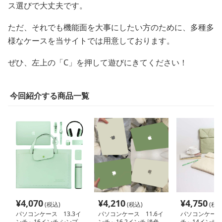
ス選びで大丈夫です。
ただ、それでも機能面を大事にしたい方のために、多種多
様なケースを当サイトでは用意しております。
ぜひ、左上の「C」を押して遊びにきてください！
今回紹介する商品一覧
¥
4,070
¥
4,210
¥
4,750
(税込)
(税込)
(税込
パソコンケース 13.3イ
パソコンケース 11.6イ
パソコンケース
ンチ～16インチ シンプ
ンチ～16.2インチ 淡色
チ～14インチ 