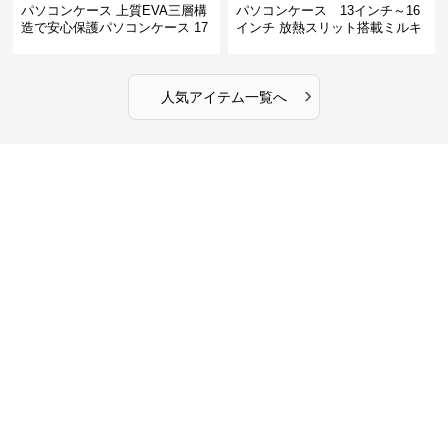
パソコンケース 上質EVA三層構
パソコンケース 13インチ～16
造で安心保護パソコンケース 17
インチ 放熱スリット搭載ミルキ
インチ対応 ビジネス 通勤 出張
ータッチプロテクトパソコンケ
カフェ作業
ース
›
人気アイテム一覧へ