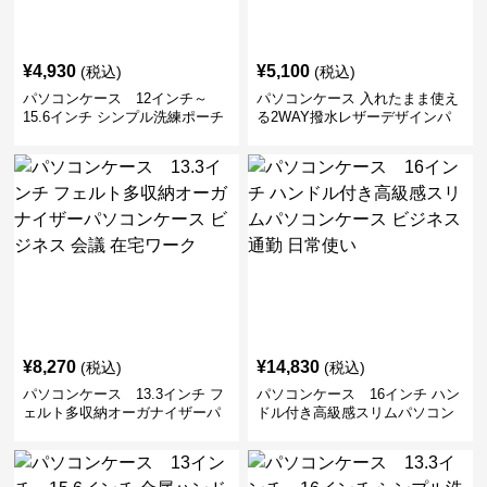
¥
4,930
¥
5,100
(税込)
(税込)
パソコンケース 12インチ～
パソコンケース 入れたまま使え
15.6インチ シンプル洗練ポーチ
る2WAY撥水レザーデザインパ
付きパソコンケース ビジネス 通
ソコンケース 14〜16インチ対応
勤 日常使い
通勤 通学 出張 リモートワーク
¥
8,270
¥
14,830
(税込)
(税込)
パソコンケース 13.3インチ フ
パソコンケース 16インチ ハン
ェルト多収納オーガナイザーパ
ドル付き高級感スリムパソコン
ソコンケース ビジネス 会議 在
ケース ビジネス 通勤 日常使い
宅ワーク