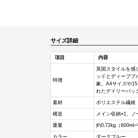
サイズ詳細
項目
内容
英国スタイルを感
ッドとディープブ
特徴
象。A4サイズや1
れたデイリーバッ
素材
ポリエステル繊維
構造
メイン収納×1、ノ
重量
約0.72kg（60
カラー
ダークブルー