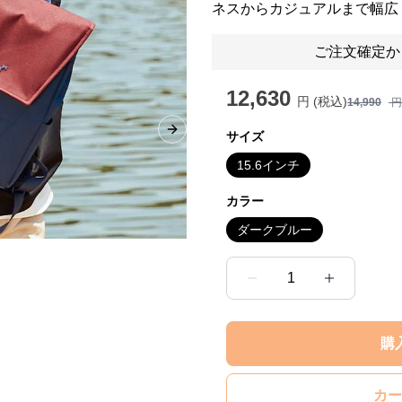
ネスからカジュアルまで幅広
ご注文確定か
12,630
円 (税込)
14,990
円
サイズ
Next slide
15.6インチ
カラー
ダークブルー
1
購
カー