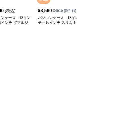
90
¥
3,560
¥
5,750
(税込)
(税込)
¥
4910
(割引前)
ンケース 13イン
パソコンケース 13イン
パソコンケース 多機能
6インチ ダブルジ
チ～16インチ スリム上
防水メッセンジャーバッ
ー多収納パソコンケ
品ミニマルリュック型パ
グ型パソコンケース
ビジネス 通勤 出張
ソコンケース 通勤 通学
日常使い