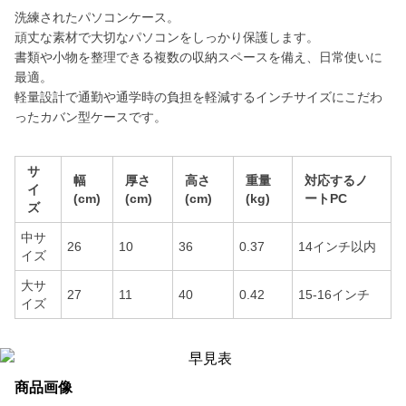
洗練されたパソコンケース。
頑丈な素材で大切なパソコンをしっかり保護します。
書類や小物を整理できる複数の収納スペースを備え、日常使いに
最適。
軽量設計で通勤や通学時の負担を軽減するインチサイズにこだわ
ったカバン型ケースです。
サ
幅
厚さ
高さ
重量
対応するノ
イ
(cm)
(cm)
(cm)
(kg)
ートPC
ズ
中サ
26
10
36
0.37
14インチ以内
イズ
大サ
27
11
40
0.42
15-16インチ
イズ
商品画像