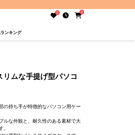
0
0
気ランキング
スリムな手提げ型パソコ
部の持ち手が特徴的なパソコン用ケー
プルな外観と、耐久性のある素材で大
す。