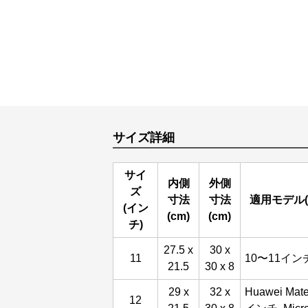
サイズ詳細
サイ
内側
外側
ズ
寸法
寸法
適用モデル(
(イン
(cm)
(cm)
チ)
27.5 x
30 x
11
10〜11イ
21.5
30 x 8
29 x
32 x
Huawei Mate
12