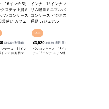
SALE
SALE
80
¥
3,520
¥
2,800
¥
5930
(割引前)
¥
4870
(割引前)
¥
4070
(割引前)
ンケース 11イン
パソコンケース 13イン
パソコンケース 13.3イ
6インチ 織り目テ
チ～15インチ スリム軽
ンチ～16インチ さりげ
チャ上質ミニマルパ
量ミニマルパソコンケー
なく可愛いシンプルデザ
ケース 通勤 日常
ス ビジネス 通勤 カジュ
インパソコンケース ビ
カフェ作業
アル
ジネス 通勤 日常使い