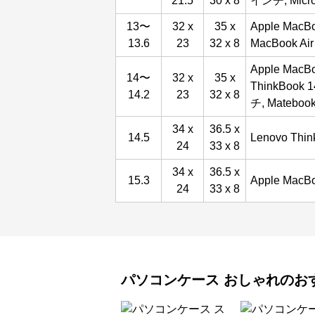
21.5
30 x 8
インチ, Micro
13〜
32 x
35 x
Apple MacB
13.6
23
32 x 8
MacBook Ai
Apple MacB
14〜
32 x
35 x
ThinkBook 1
14.2
23
32 x 8
チ, Mateboo
34 x
36.5 x
14.5
Lenovo Thin
24
33 x 8
34 x
36.5 x
15.3
Apple MacB
24
33 x 8
パソコンケース
おしゃれ
のお