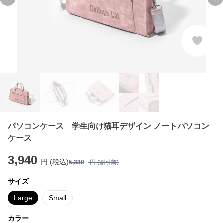
Previous slide
Ne
パソコンケース 学生向け猫耳デザイン ノートパソコン
ケース
3,940
円 (税込)
5,330
円 (割引前)
サイズ
Large
Small
カラー