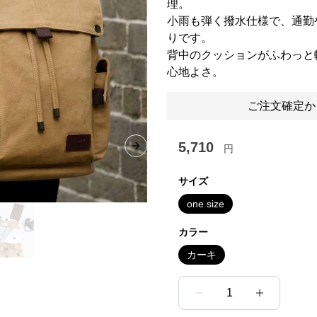
理。
小雨も弾く撥水仕様で、通勤
りです。
背中のクッションがふわっと
心地よさ。
ご注文確定か
5,710
円
Next slide
サイズ
one size
カラー
カーキ
1