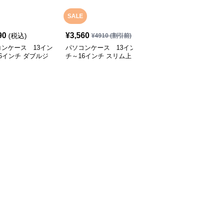
SALE
90
¥
3,560
¥
5,750
(税込)
(税込)
¥
4910
(割引前)
ンケース 13イン
パソコンケース 13イン
パソコンケース 多機能
6インチ ダブルジ
チ～16インチ スリム上
防水メッセンジャーバッ
ー多収納パソコンケ
品ミニマルリュック型パ
グ型パソコンケース
ビジネス 通勤 出張
ソコンケース 通勤 通学
日常使い