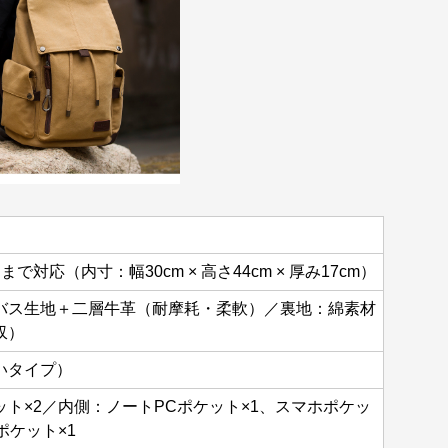
で対応（内寸：幅30cm × 高さ44cm × 厚み17cm）
バス生地＋二層牛革（耐摩耗・柔軟）／裏地：綿素材
収）
いタイプ）
ト×2／内側：ノートPCポケット×1、スマホポケッ
ポケット×1