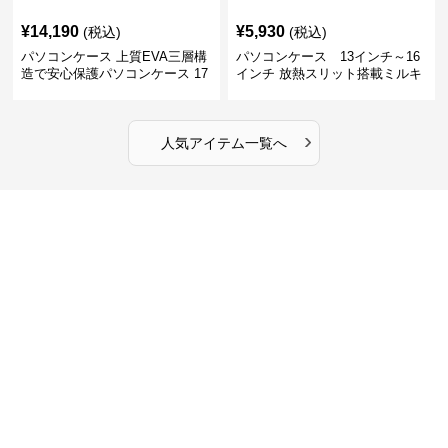
¥
14,190
¥
5,930
(税込)
(税込)
パソコンケース 上質EVA三層構
パソコンケース 13インチ～16
造で安心保護パソコンケース 17
インチ 放熱スリット搭載ミルキ
インチ対応 ビジネス 通勤 出張
ータッチプロテクトパソコンケ
カフェ作業
ース
›
人気アイテム一覧へ