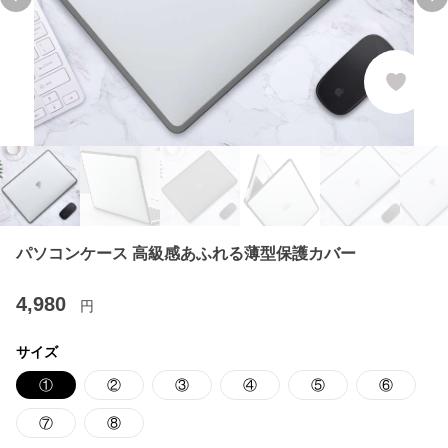
Previous slide
Ne
パソコンケース 高級感あふれる薄型保護カバー
4,980
円
サイズ
①
②
③
④
⑤
⑥
⑦
⑧