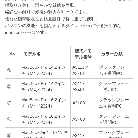
縁取りが美しく滑らかな質感を実現。
繊細な手触りで愛機の魅力を引き立てます。
優れた衝撃吸収性と軽量設計で持ち運びに便利。
パソコンの機能性を損なわずスタイリッシュに守る実用的な
macbookケースです。
型式／モ
No
モデル名
カラー分類
デル番号
MacBook Pro 14.2イン
A3112／
ブラックフレー
①
チ（M4／2024）
A3401
ム＋透明PC
MacBook Pro 14.2イン
A3112／
グレーフレーム
②
チ（M4／2024）
A3401
＋透明PC
MacBook Pro 16.2イン
ブラックフレー
③
A3403
チ（M4／2024）
ム＋透明PC
MacBook Pro 16.2イン
グレーフレーム
④
A3403
チ（M4／2024）
＋透明PC
MacBook Air 13.6インチ
ブラックフレー
⑤
A3113