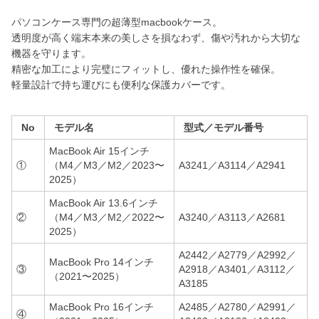
パソコンケース専門の超薄型macbookケース。
透明度が高く端末本来の美しさを損なわず、傷や汚れから大切な
機器を守ります。
精密な加工により完璧にフィットし、優れた操作性を確保。
軽量設計で持ち運びにも便利な保護カバーです。
No
モデル名
型式／モデル番号
MacBook Air 15インチ
①
（M4／M3／M2／2023〜
A3241／A3114／A2941
2025）
MacBook Air 13.6インチ
②
（M4／M3／M2／2022〜
A3240／A3113／A2681
2025）
A2442／A2779／A2992／
MacBook Pro 14インチ
③
A2918／A3401／A3112／
（2021〜2025）
A3185
MacBook Pro 16インチ
A2485／A2780／A2991／
④