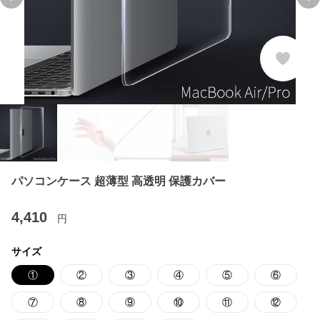
Previous slide
Ne
パソコンケース 超薄型 高透明 保護カバー
4,410
円
サイズ
①
②
③
④
⑤
⑥
⑦
⑧
⑨
⑩
⑪
⑫