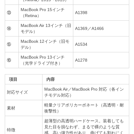
MacBook Pro 15インチ
⑬
A1398
（Retina）
MacBook Air 13インチ（旧
⑭
A1369／A1466
モデル）
MacBook 12インチ（旧モ
⑮
A1534
デル）
MacBook Pro 13インチ
⑯
A1278
（光学ドライブ付き）
項目
内容
MacBook Air／MacBook Pro 対応（各イン
対応サイズ
チモデル対応）
軽量クリアポリカーボネート（高透明・耐
素材
衝撃性）
超薄型の高透明ハードケース。装着しても
見た目を損なわず、まるで裸のような質
特徴
感。高い弾力性があり、曲げても割れにく