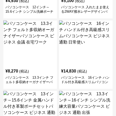
¥
4,930
¥
5,100
(税込)
(税込)
パソコンケース 12インチ～
パソコンケース 入れたまま使え
15.6インチ シンプル洗練ポーチ
る2WAY撥水レザーデザインパ
付きパソコンケース ビジネス 通
ソコンケース 14〜16インチ対応
勤 日常使い
通勤 通学 出張 リモートワーク
¥
8,270
¥
14,830
(税込)
(税込)
パソコンケース 13.3インチ フ
パソコンケース 16インチ ハン
ェルト多収納オーガナイザーパ
ドル付き高級感スリムパソコン
ソコンケース ビジネス 会議 在
ケース ビジネス 通勤 日常使い
宅ワーク