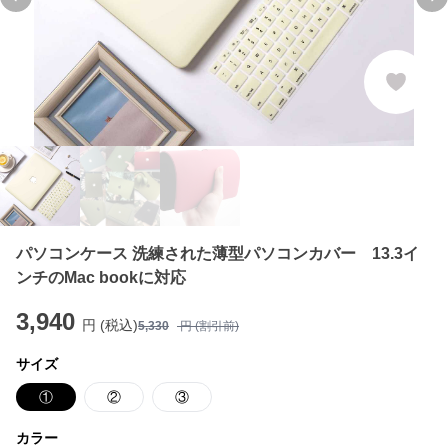
Previous slide
Ne
パソコンケース 洗練された薄型パソコンカバー 13.3イ
ンチのMac bookに対応
3,940
円 (税込)
5,330
円 (割引前)
サイズ
①
②
③
カラー