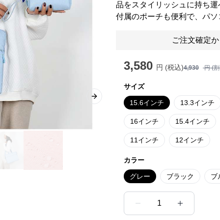
品をスタイリッシュに持ち運
付属のポーチも便利で、パソ
ご注文確定か
3,580
円 (税込)
4,930
円 (
サイズ
Next slide
15.6インチ
13.3インチ
16インチ
15.4インチ
11インチ
12インチ
カラー
グレー
ブラック
ブ
1