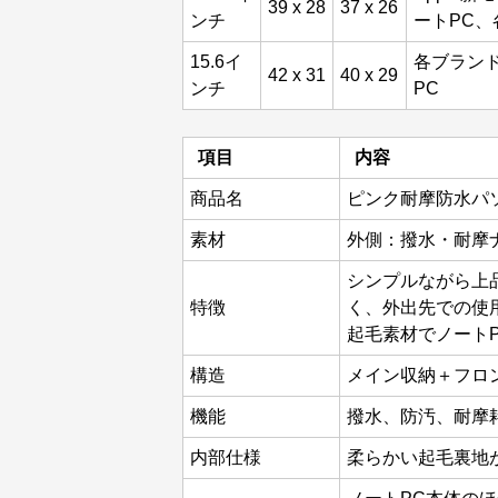
39 x 28
37 x 26
ンチ
ートPC、
15.6イ
各ブランド
42 x 31
40 x 29
ンチ
PC
項目
内容
商品名
ピンク耐摩防水パ
素材
外側：撥水・耐摩
シンプルながら上
特徴
く、外出先での使
起毛素材でノート
構造
メイン収納＋フロ
機能
撥水、防汚、耐摩
内部仕様
柔らかい起毛裏地