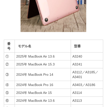
番
モデル名
型番
号
①
2025年 MacBook Air 13.6
A3240
②
2025年 MacBook Air 15.3
A3241
A3112／A3185／
③
2024年 MacBook Pro 14
A3401
④
2024年 MacBook Pro 16
A3403／A3186
⑤
2024年 MacBook Air 15
A3114
⑥
2024年 MacBook Air 13.6
A3113