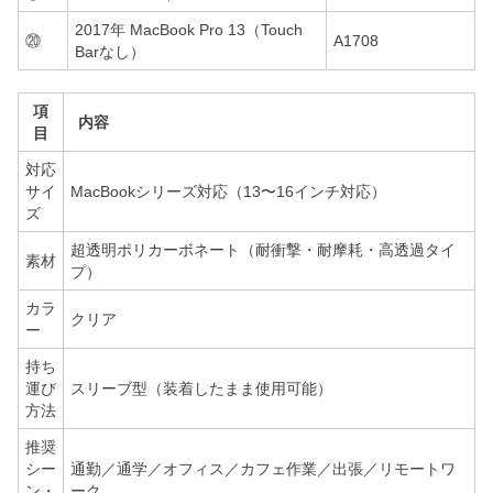
2017年 MacBook Pro 13（Touch
⑳
A1708
Barなし）
項
内容
目
対応
サイ
MacBookシリーズ対応（13〜16インチ対応）
ズ
超透明ポリカーボネート（耐衝撃・耐摩耗・高透過タイ
素材
プ）
カラ
クリア
ー
持ち
運び
スリーブ型（装着したまま使用可能）
方法
推奨
シー
通勤／通学／オフィス／カフェ作業／出張／リモートワ
ン・
ーク