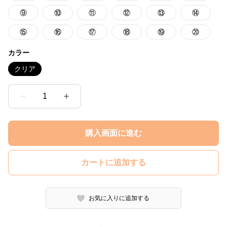
⑨
⑩
⑪
⑫
⑬
⑭
⑮
⑯
⑰
⑱
⑲
⑳
カラー
クリア
1
購入画面に進む
カートに追加する
お気に入りに追加する