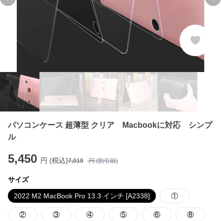
Previous slide
Ne
パソコンケース 超薄型 クリア Macbookに対応 シンプ
ル
5,450
円 (税込)
7,010
円 (割引前)
サイズ
2022 M2 MacBook Pro 13.3 インチ [A2338]
①
②
③
④
⑤
⑥
⑧