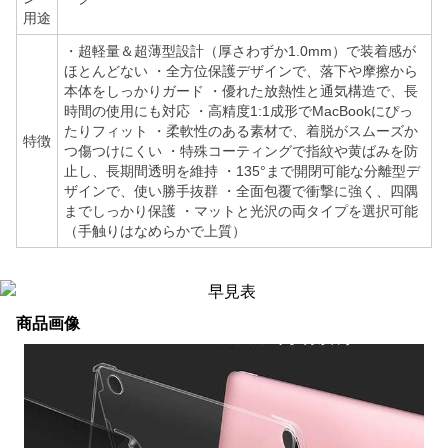
用途
・超軽量＆超薄型設計（厚さわずか1.0mm）で装着感が
ほとんどない ・全方位保護デザインで、落下や摩擦から
本体をしっかりガード ・優れた放熱性と通気構造で、長
時間の使用にも対応 ・高精度1:1成形でMacBookにぴっ
たりフィット ・柔軟性のある素材で、着脱がスムーズか
特徴
つ傷つけにくい ・特殊コーティングで指紋や黄ばみを防
止し、長期間透明を維持 ・135°まで開閉可能な分離型デ
ザインで、使い勝手抜群 ・全面包覆で衝撃に強く、四隅
までしっかり保護 ・マットと光沢の両タイプを選択可能
（手触りはなめらかで上質）
商品画像