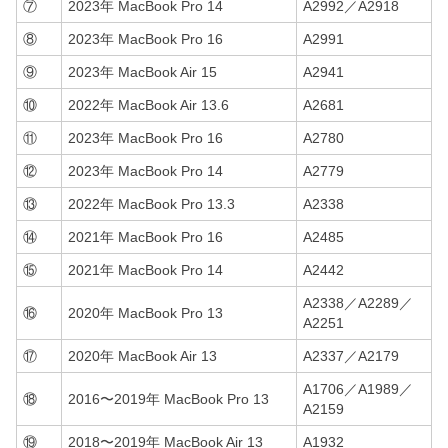
⑦
2023年 MacBook Pro 14
A2992／A2918
⑧
2023年 MacBook Pro 16
A2991
⑨
2023年 MacBook Air 15
A2941
⑩
2022年 MacBook Air 13.6
A2681
⑪
2023年 MacBook Pro 16
A2780
⑫
2023年 MacBook Pro 14
A2779
⑬
2022年 MacBook Pro 13.3
A2338
⑭
2021年 MacBook Pro 16
A2485
⑮
2021年 MacBook Pro 14
A2442
A2338／A2289／
⑯
2020年 MacBook Pro 13
A2251
⑰
2020年 MacBook Air 13
A2337／A2179
A1706／A1989／
⑱
2016〜2019年 MacBook Pro 13
A2159
⑲
2018〜2019年 MacBook Air 13
A1932