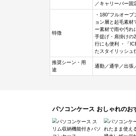
／キャリーバー固
・180°フルオー
ョン層と起毛素材で
ー素材で雨や汚れ
特徴
手提げ・肩掛けの2
行にも便利 ・「IC
たスタイリッシュ
推奨シーン・用
通勤／通学／出張
途
パソコンケース
おしゃれ
のお