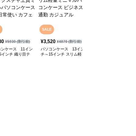
SALE
SALE
80
¥
3,520
¥
2,800
¥
5930
(割引前)
¥
4870
(割引前)
¥
4070
(割引前)
ンケース 11イン
パソコンケース 13イン
パソコンケース 13.3イ
6インチ 織り目テ
チ～15インチ スリム軽
ンチ～16インチ さりげ
チャ上質ミニマルパ
量ミニマルパソコンケー
なく可愛いシンプルデザ
ケース 通勤 日常
ス ビジネス 通勤 カジュ
インパソコンケース ビ
カフェ作業
アル
ジネス 通勤 日常使い