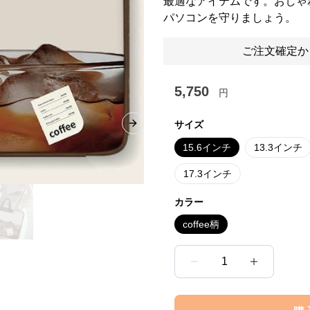
最適なアイテムです。おしゃ
パソコンを守りましょう。
ご注文確定か
5,750
円
サイズ
Next slide
15.6インチ
13.3インチ
17.3インチ
カラー
coffee柄
1