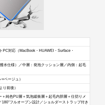
PC対応（MacBook・HUAWEI・Surface・
（撥水仕様）／中層：発泡クッション層／内側：起毛
）
ン×ベージュ）
により前後）
ザー＋純色PU層＋気泡緩衝層＋起毛内胆層＋仕切りメ
180°フルオープン設計／ショルダーストラップ付き