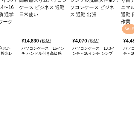
SALE
¥
14,830
¥
4,070
¥
4,4
(税込)
(税込)
入れた
パソコンケース 16イン
パソコンケース 13.3イ
パソコ
Y撥水レ
チ ハンドル付き高級感
ンチ～16インチ シンプ
チ～1
ソコンケ
スリムパソコンケース
ル洗練大容量パソコンケ
クス
ンチ対応
ビジネス 通勤 日常使い
ース ビジネス 通勤 出張
ソコン
 リモート
使い 