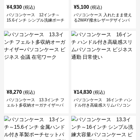
¥
4,930
¥
5,100
(税込)
(税込)
パソコンケース 12インチ～
パソコンケース 入れたまま使え
15.6インチ シンプル洗練ポーチ
る2WAY撥水レザーデザインパ
付きパソコンケース ビジネス 通
ソコンケース 14〜16インチ対応
勤 日常使い
通勤 通学 出張 リモートワーク
¥
8,270
¥
14,830
(税込)
(税込)
パソコンケース 13.3インチ フ
パソコンケース 16インチ ハン
ェルト多収納オーガナイザーパ
ドル付き高級感スリムパソコン
ソコンケース ビジネス 会議 在
ケース ビジネス 通勤 日常使い
宅ワーク