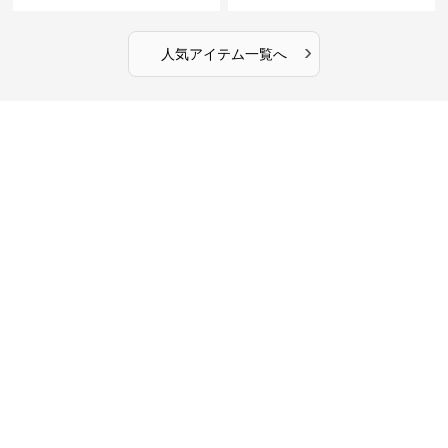
インチ対応 ビジネス 通勤 出張
ータッチプロテクトパソコンケ
カフェ作業
ース
›
人気アイテム一覧へ