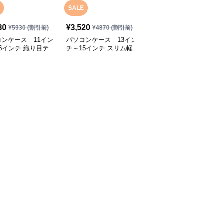
SALE
SALE
80
¥
3,520
¥
2,800
¥
5930
(割引前)
¥
4870
(割引前)
¥
4070
(割引前)
ンケース 11イン
パソコンケース 13イン
パソコンケース 13.3イ
6インチ 織り目テ
チ～15インチ スリム軽
ンチ～16インチ さりげ
チャ上質ミニマルパ
量ミニマルパソコンケー
なく可愛いシンプルデザ
ケース 通勤 日常
ス ビジネス 通勤 カジュ
インパソコンケース ビ
カフェ作業
アル
ジネス 通勤 日常使い