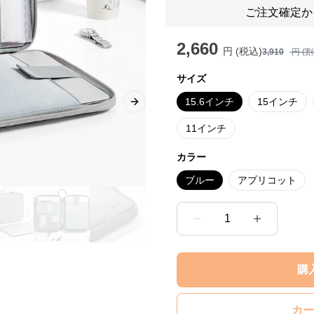
ご注文確定か
2,660
円 (税込)
3,910
円 (
サイズ
15.6インチ
15インチ
Next slide
11インチ
カラー
ブルー
アプリコット
1
購
カー