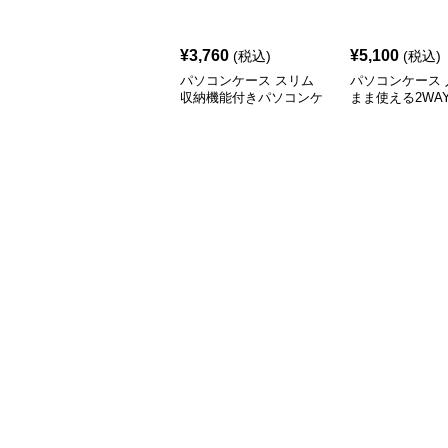
¥
3,760
¥
5,100
(税込)
(税込)
パソコンケース スリム
パソコンケース 
収納機能付きパソコンケ
まま使える2WA
ース
ザーデザインパ
ース 14〜16イ
通勤 通学 出張
ワーク