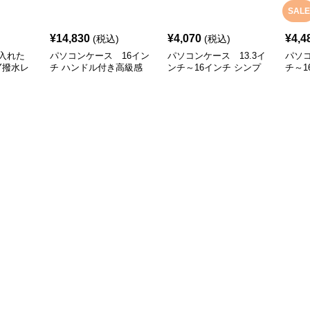
SALE
¥
14,830
¥
4,070
¥
4,4
(税込)
(税込)
入れた
パソコンケース 16イン
パソコンケース 13.3イ
パソコ
Y撥水レ
チ ハンドル付き高級感
ンチ～16インチ シンプ
チ～1
ソコンケ
スリムパソコンケース
ル洗練大容量パソコンケ
クス
ンチ対応
ビジネス 通勤 日常使い
ース ビジネス 通勤 出張
ソコン
 リモート
使い 