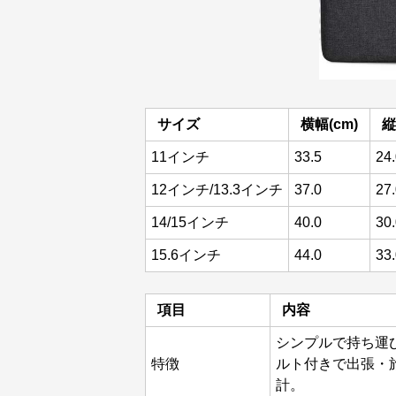
サイズ
横幅(cm)
縦
11インチ
33.5
24
12インチ/13.3インチ
37.0
27
14/15インチ
40.0
30
15.6インチ
44.0
33
項目
内容
シンプルで持ち運
特徴
ルト付きで出張・
計。