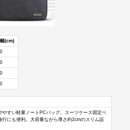
幅(cm)
.0
.0
.0
.0
びやすい軽量ノートPCバッグ。スーツケース固定ベ
旅行にも便利。大容量ながら厚さ約2cmのスリム設