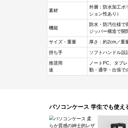
外層：防水加工ポ
素材
ション性あり）
防水・防汚仕様で
機能
ジッパー構造で開
サイズ・重量
厚さ：約2cm／重量：
持ち手
ソフトハンドル設
推奨用
ノートPC、タブ
途
勤・通学・出張で
パソコンケース
学生でも使え