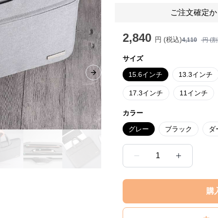
ご注文確定か
2,840
円 (税込)
4,110
円 (
サイズ
15.6インチ
13.3インチ
Next slide
17.3インチ
11インチ
カラー
グレー
ブラック
ダ
1
購