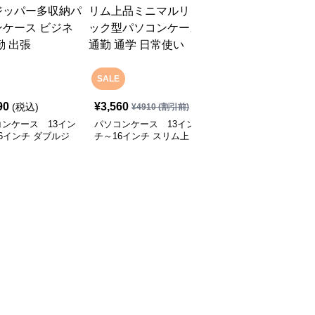
SALE
90
¥
3,560
¥
5,750
(税込)
(税込)
¥
4910
(割引前)
ンケース 13イン
パソコンケース 13イン
パソコンケース 多機能
6インチ ダブルジ
チ～16インチ スリム上
防水メッセンジャーバッ
ー多収納パソコンケ
品ミニマルリュック型パ
グ型パソコンケース
ビジネス 通勤 出張
ソコンケース 通勤 通学
日常使い