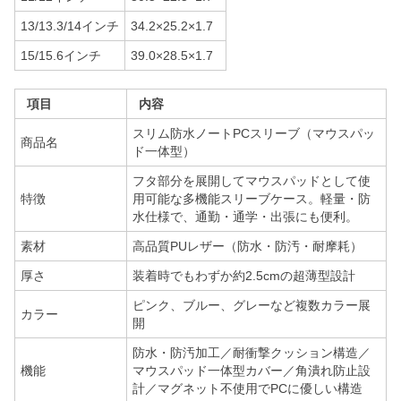
13/13.3/14インチ
34.2×25.2×1.7
15/15.6インチ
39.0×28.5×1.7
項目
内容
スリム防水ノートPCスリーブ（マウスパッ
商品名
ド一体型）
フタ部分を展開してマウスパッドとして使
特徴
用可能な多機能スリーブケース。軽量・防
水仕様で、通勤・通学・出張にも便利。
素材
高品質PUレザー（防水・防汚・耐摩耗）
厚さ
装着時でもわずか約2.5cmの超薄型設計
ピンク、ブルー、グレーなど複数カラー展
カラー
開
防水・防汚加工／耐衝撃クッション構造／
機能
マウスパッド一体型カバー／角潰れ防止設
計／マグネット不使用でPCに優しい構造