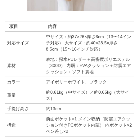
項目
内容
中サイズ：約37×26×厚さ6cm（13〜14イン
対応サイズ
チ対応） 大サイズ：約40×28.5×厚さ
8.5cm（15〜16インチ対応）
表地：撥水PUレザー＋高密度ポリエステル
素材
（300D） 内層：EVAクッション＋防震エア
クッション＋ソフト裏地
カラー
アイボリーホワイト、ブラック
約0.61kg（中サイズ）／約0.65kg（大サイ
重量
ズ）
手提げ高さ
約13cm
前面ポケット×1 メイン収納（防震エアクッ
構造
ション付きPCポケット内蔵） 内ポケット×2
ペン差し×2