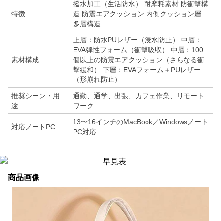
撥水加工（生活防水） 耐摩耗素材 防衝撃構
特徴
造 防震エアクッション 内側クッション層
多層構造
上層：防水PUレザー（浸水防止） 中層：
EVA弾性フォーム（衝撃吸収） 中層：100
素材構成
個以上の防震エアクッション（さらなる衝
撃緩和） 下層：EVAフォーム＋PUレザー
（形崩れ防止）
推奨シーン・用
通勤、通学、出張、カフェ作業、リモート
途
ワーク
13〜16インチのMacBook／Windowsノート
対応ノートPC
PC対応
商品画像