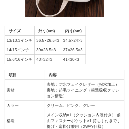
サイズ
外寸(cm)
内寸(cm)
13/13.3インチ
36.5×26.5×3
34.5×24×3
14/15インチ
39×28.5×3
37×26.5×3
15.6/16インチ
43×32×3
41×30×3
項目
内容
表地：防水フェイクレザー（撥水加工）
素材
裏地：起毛ライニング（衝撃吸収クッシ
ョン構造）
カラー
クリーム、ピンク、グレー
メイン収納×1（クッション内装付き） 前
構造
面ファスナーポケット×1 持ち手付きで手
提げ・肩掛け兼用（2WAY仕様）