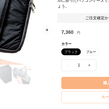
ルに合ったパソコンケースで
ょう。
ご注文確定か
7,360
Next slide
円
カラー
ブラック
ブルー
1
購
カー