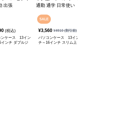
SALE
90
¥
3,560
¥
5,750
(税込)
(税込)
¥
4910
(割引前)
ンケース 13イン
パソコンケース 13イン
パソコンケース 多機能
6インチ ダブルジ
チ～16インチ スリム上
防水メッセンジャーバッ
ー多収納パソコンケ
品ミニマルリュック型パ
グ型パソコンケース
ビジネス 通勤 出張
ソコンケース 通勤 通学
日常使い