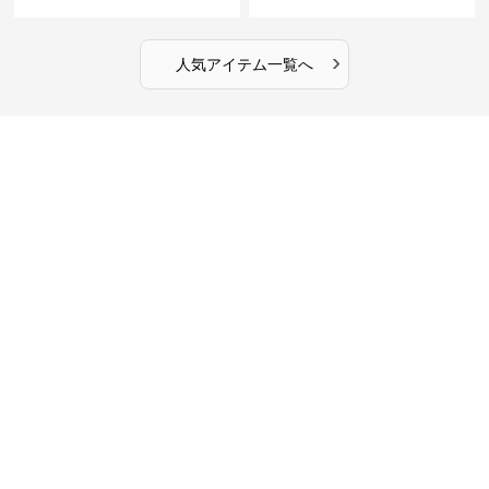
インチ対応 ビジネス 通勤 出張
ータッチプロテクトパソコンケ
カフェ作業
ース
›
人気アイテム一覧へ