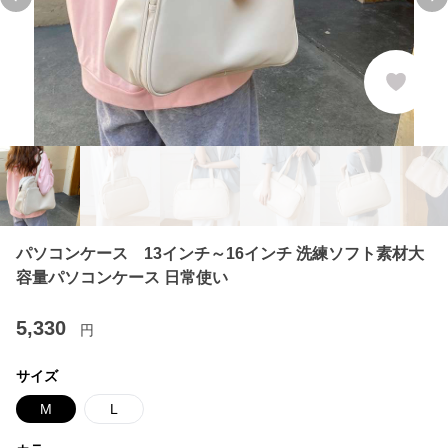
Previous slide
Ne
パソコンケース 13インチ～16インチ 洗練ソフト素材大
容量パソコンケース 日常使い
5,330
円
サイズ
M
L