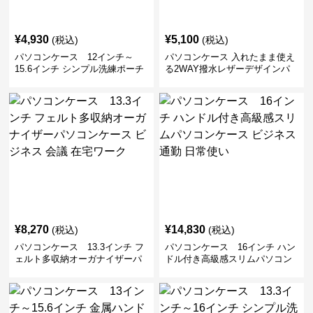
¥
4,930
¥
5,100
(税込)
(税込)
パソコンケース 12インチ～
パソコンケース 入れたまま使え
15.6インチ シンプル洗練ポーチ
る2WAY撥水レザーデザインパ
付きパソコンケース ビジネス 通
ソコンケース 14〜16インチ対応
勤 日常使い
通勤 通学 出張 リモートワーク
¥
8,270
¥
14,830
(税込)
(税込)
パソコンケース 13.3インチ フ
パソコンケース 16インチ ハン
ェルト多収納オーガナイザーパ
ドル付き高級感スリムパソコン
ソコンケース ビジネス 会議 在
ケース ビジネス 通勤 日常使い
宅ワーク