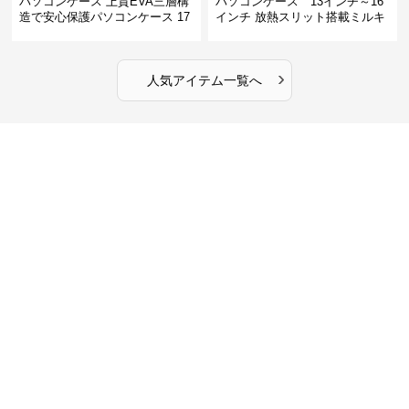
パソコンケース 上質EVA三層構
パソコンケース 13インチ～16
造で安心保護パソコンケース 17
インチ 放熱スリット搭載ミルキ
インチ対応 ビジネス 通勤 出張
ータッチプロテクトパソコンケ
カフェ作業
ース
›
人気アイテム一覧へ