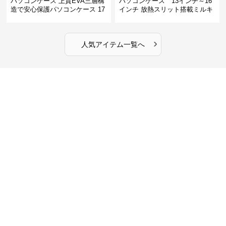
パソコンケース 上質EVA三層構
パソコンケース 13インチ～16
造で安心保護パソコンケース 17
インチ 放熱スリット搭載ミルキ
インチ対応 ビジネス 通勤 出張
ータッチプロテクトパソコンケ
カフェ作業
ース
›
人気アイテム一覧へ