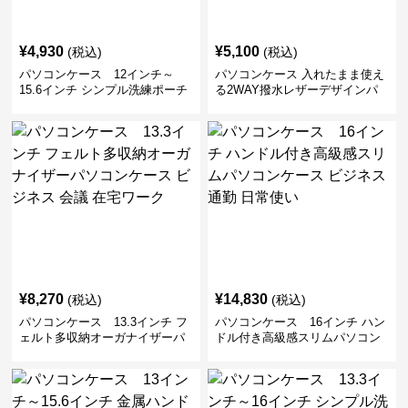
¥
4,930
¥
5,100
(税込)
(税込)
パソコンケース 12インチ～
パソコンケース 入れたまま使え
15.6インチ シンプル洗練ポーチ
る2WAY撥水レザーデザインパ
付きパソコンケース ビジネス 通
ソコンケース 14〜16インチ対応
勤 日常使い
通勤 通学 出張 リモートワーク
¥
8,270
¥
14,830
(税込)
(税込)
パソコンケース 13.3インチ フ
パソコンケース 16インチ ハン
ェルト多収納オーガナイザーパ
ドル付き高級感スリムパソコン
ソコンケース ビジネス 会議 在
ケース ビジネス 通勤 日常使い
宅ワーク