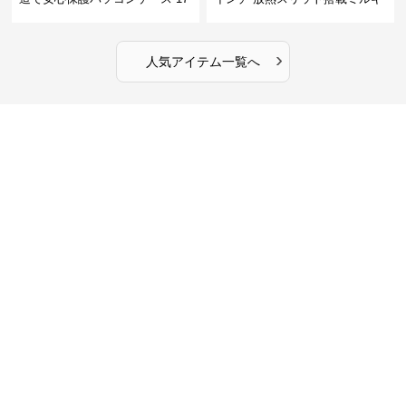
インチ対応 ビジネス 通勤 出張
ータッチプロテクトパソコンケ
カフェ作業
ース
›
人気アイテム一覧へ