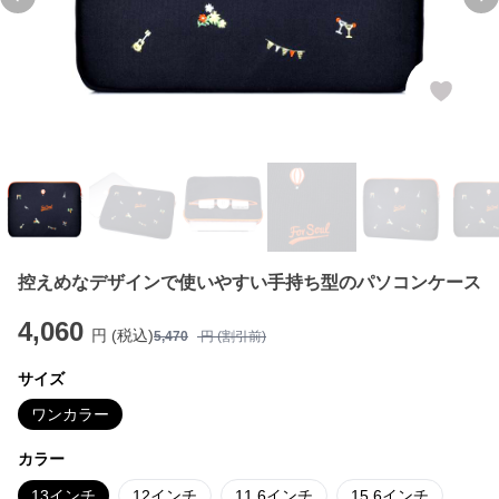
Previous slide
Ne
控えめなデザインで使いやすい手持ち型のパソコンケース
4,060
円 (税込)
5,470
円 (割引前)
サイズ
ワンカラー
カラー
13インチ
12インチ
11.6インチ
15.6インチ