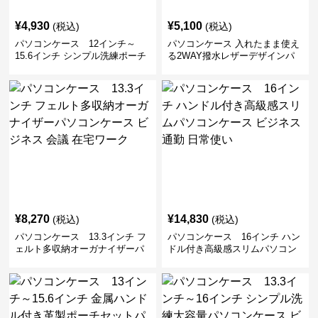
¥
4,930
¥
5,100
(税込)
(税込)
パソコンケース 12インチ～
パソコンケース 入れたまま使え
15.6インチ シンプル洗練ポーチ
る2WAY撥水レザーデザインパ
付きパソコンケース ビジネス 通
ソコンケース 14〜16インチ対応
勤 日常使い
通勤 通学 出張 リモートワーク
¥
8,270
¥
14,830
(税込)
(税込)
パソコンケース 13.3インチ フ
パソコンケース 16インチ ハン
ェルト多収納オーガナイザーパ
ドル付き高級感スリムパソコン
ソコンケース ビジネス 会議 在
ケース ビジネス 通勤 日常使い
宅ワーク