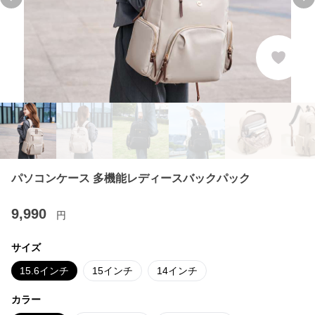
Previous slide
Ne
パソコンケース 多機能レディースバックパック
9,990
円
サイズ
15.6インチ
15インチ
14インチ
カラー