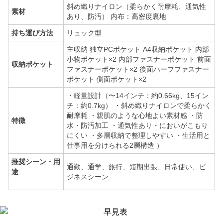
斜め織りナイロン（柔らかく耐摩耗、通気性
素材
あり、防汚） 内布：高密度裏地
持ち運び方法
リュック型
主収納 独立PCポケット A4収納ポケット 内部
小物ポケット×2 内部ファスナーポケット 前面
収納ポケット
ファスナーポケット×2 後面ハーフファスナー
ポケット 側面ポケット×2
・軽量設計（〜14インチ：約0.66kg、15イン
チ：約0.7kg） ・斜め織りナイロンで柔らかく
耐摩耗 ・親肌のような心地よい素材感 ・防
特徴
水・防汚加工 ・通気性あり・においがこもり
にくい ・多層収納で整理しやすい ・生活用と
仕事用を分けられる2層構造 ）
推奨シーン・用
通勤、通学、旅行、短期出張、日常使い、ビ
途
ジネスシーン