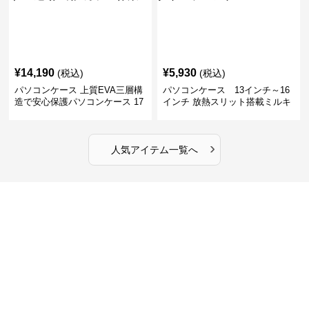
¥
14,190
¥
5,930
(税込)
(税込)
パソコンケース 上質EVA三層構
パソコンケース 13インチ～16
造で安心保護パソコンケース 17
インチ 放熱スリット搭載ミルキ
インチ対応 ビジネス 通勤 出張
ータッチプロテクトパソコンケ
カフェ作業
ース
›
人気アイテム一覧へ