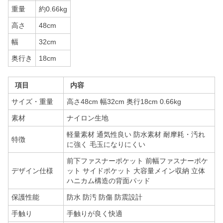
重量
約0.66kg
高さ
48cm
幅
32cm
奥行き
18cm
項目
内容
サイズ・重量
高さ48cm 幅32cm 奥行18cm 0.66kg
素材
ナイロン生地
軽量素材 通気性良い 防水素材 耐摩耗・汚れ
特徴
に強く 毛玉になりにくい
前下ファスナーポケット 前幅ファスナーポケ
デザイン仕様
ット サイドポケット 大容量メイン収納 立体
ハニカム構造の背面パッド
保護性能
防水 防汚 防傷 防震設計
手触り
手触りが良く快適