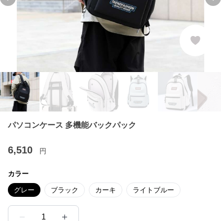
Previous slide
Ne
パソコンケース 多機能バックパック
6,510
円
カラー
グレー
ブラック
カーキ
ライトブルー
1