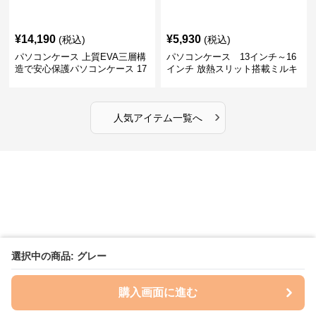
¥
14,190
¥
5,930
(税込)
(税込)
パソコンケース 上質EVA三層構
パソコンケース 13インチ～16
造で安心保護パソコンケース 17
インチ 放熱スリット搭載ミルキ
インチ対応 ビジネス 通勤 出張
ータッチプロテクトパソコンケ
カフェ作業
ース
›
人気アイテム一覧へ
選択中の商品: グレー
購入画面に進む