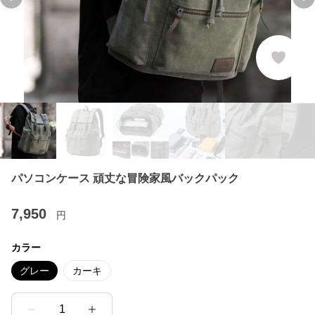
Previous slide
Ne
パソコンケース 頑丈な冒険家風バックパック
7,950
円
カラー
グレー
カーキ
1