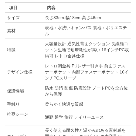
項目
内容
サイズ
長さ33cm-幅18cm-高さ46cm
表地：水洗いキャンバス 裏地：ポリエステ
素材
ル
大容量設計 通気性背面クッション 長繊維コ
特徴
ットン生地で耐摩耗性が高い 16インチPC収
納可 レトロ金具仕様
レトロ調金具 PUレザー引き手 前面ファス
デザイン仕様
ナーポケット 内部ファスナーポケット 16イ
ンチPCスリーブ
防水 防汚 防傷 防震設計 ノートPCを全方位
保護性能
から保護
手触り
柔らかく快適な質感
推奨シーン
通勤 通学 旅行 デイリーユース
長く使える耐久性と温かみのある素材感を