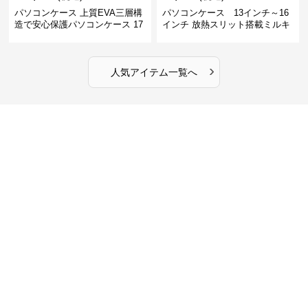
パソコンケース 上質EVA三層構
パソコンケース 13インチ～16
造で安心保護パソコンケース 17
インチ 放熱スリット搭載ミルキ
インチ対応 ビジネス 通勤 出張
ータッチプロテクトパソコンケ
カフェ作業
ース
›
人気アイテム一覧へ