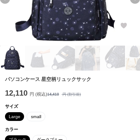
Previous slide
Ne
パソコンケース 星空柄リュックサック
12,110
円 (税込)
14,410
円 (割引前)
サイズ
Large
small
カラー
ブラック
ダークブルー