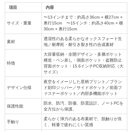
項目
内容
〜13インチまで：約高さ36cm × 横27cm ×
サイズ・重量
奥行15cm 〜15インチ：約高さ40cm × 横
30cm × 奥行15cm
透湿性のある柔らかなオックスフォード生
素材
地／耐摩耗・耐引き裂き性の合成素材
大容量収納・全開デザイン・多層ポケット
構造・ペン差し・側面ポケット・盗難防止
特徴
背面ポケット・15.6インチPC収納対応（大
サイズ）
夜空をイメージした星柄プリント／ブラン
デザイン仕様
ド刻印ジッパー／サイドポケット／前面フ
ァスナーポケット／内部多機能ポケット
防水、防汚、防傷、防震設計。ノートPCを
保護性能
全方位から保護。
柔らかく弾力のある布素材で、肌触りが良
手触り
く、軽量で疲れにくい質感