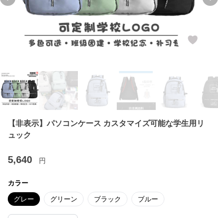
Previous slide
Ne
【非表示】パソコンケース カスタマイズ可能な学生用リ
ュック
5,640
円
カラー
グレー
グリーン
ブラック
ブルー