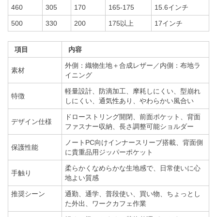
460
305
170
165-175
15.6インチ
500
330
200
175以上
17インチ
項目
内容
外側：織物生地＋合成レザー／内側：布地ラ
素材
イニング
軽量設計、防滴加工、摩耗しにくい、型崩れ
特徴
しにくい、通気性あり、やわらかい風合い
ドローストリング開閉、前面ポケット、背面
デザイン仕様
ファスナー収納、長さ調整可能ショルダー
ノートPC向けインナースリーブ搭載、背面側
保護性能
に貴重品用ジッパーポケット
柔らかくなめらかな生地感で、日常使いに心
手触り
地よい質感
推奨シーン
通勤、通学、普段使い、買い物、ちょっとし
た外出、ワークカフェ作業