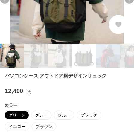
Previous slide
Ne
パソコンケース アウトドア風デザインリュック
12,400
円
カラー
グリーン
グレー
ブルー
ブラック
イエロー
ブラウン