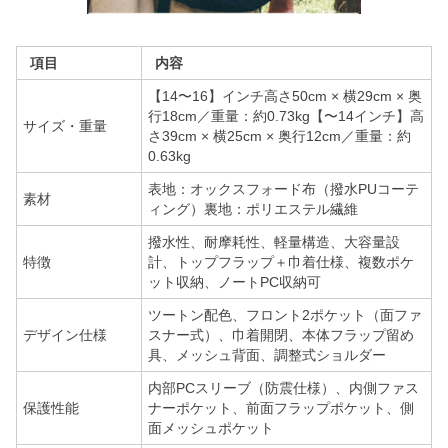
項目
内容
【14〜16】インチ高さ50cm × 横29cm × 奥
行18cm／重量：約0.73kg【〜14インチ】高
サイズ・重量
さ39cm × 横25cm × 奥行12cm／重量：約
0.63kg
表地：オックスフォード布（撥水PUコーテ
素材
ィング）裏地：ポリエステル繊維
撥水性、耐摩耗性、軽量構造、大容量設
特徴
計、トップフラップ＋巾着仕様、複数ポケ
ット収納、ノートPC収納可
ツートン配色、フロント2ポケット（面ファ
デザイン仕様
スナー式）、巾着開閉、本体フラップ留め
具、メッシュ背面、調整式ショルダー
内部PCスリーブ（防震仕様）、内側ファス
保護性能
ナーポケット、前面フラップポケット、側
面メッシュポケット