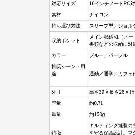
対応サイズ
16インチノートPC
素材
ナイロン
持ち運び方法
スリーブ型／ショル
メイン収納×1（ノー
収納ポケット
書類などの収納に対
カラー
ブルー／パープル
推奨シーン・用
途
通勤／通学／カフェ
外寸
高さ39 × 長さ26 × 幅
容量
約0.7L
重量
約150g
キルティング縫製の
特徴
を守る保護設計。マ