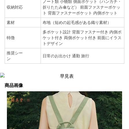
ノート類 小物類 側面ポケット（ハンカチ・
収納対応
折りたたみ傘など） 前面ファスナーポケッ
ト 背面ファスナーポケット 内側ポケット
素材
布地（短めの起毛感がある織り素材）
多ポケット設計 背面ファスナー付き 内側ポ
特徴
ケット付き 両側ポケット付き 前面にイラス
トデザイン
推奨シー
日常のお出かけ 通勤 旅行
ン
商品画像