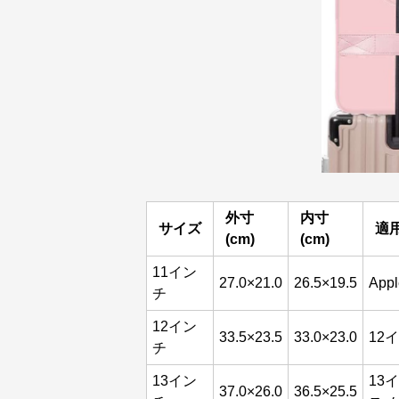
外寸
内寸
サイズ
適
(cm)
(cm)
11イン
27.0×21.0
26.5×19.5
Ap
チ
12イン
33.5×23.5
33.0×23.0
12
チ
13イン
13
37.0×26.0
36.5×25.5