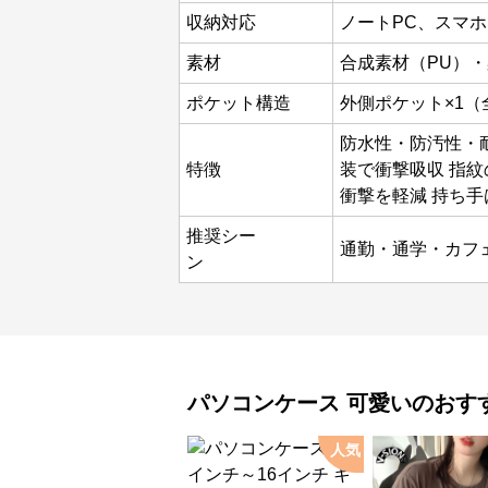
収納対応
ノートPC、スマ
素材
合成素材（PU）
ポケット構造
外側ポケット×1
防水性・防汚性・
特徴
装で衝撃吸収 指
衝撃を軽減 持ち
推奨シー
通勤・通学・カフ
ン
パソコンケース
可愛い
のおす
人気