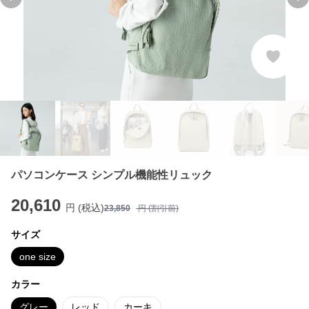
Previous slide
Ne
パソコンケース シンプル機能性リュック
20,610
円 (税込)
23,850
円 (割引前)
サイズ
one size
カラー
グレー
レッド
カーキ