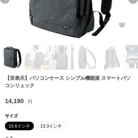
Previous slide
Ne
【非表示】パソコンケース シンプル機能派 スマートパソ
コンリュック
14,190
円
サイズ
15.6インチ
13.3インチ