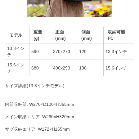
重量
正面
側面
収納可能
モデル
(g)
(mm)
(mm)
PC
13.3イン
590
370x270
120
13.3インチ
チ
15.6イン
680
400x290
130
15.6インチ
チ
サイズ詳細(13.3インチモデル):
内部収納部: W270×D100×H365mm
メイン収納エリア: W260×H320mm
サブ収納エリア: W172×H165mm