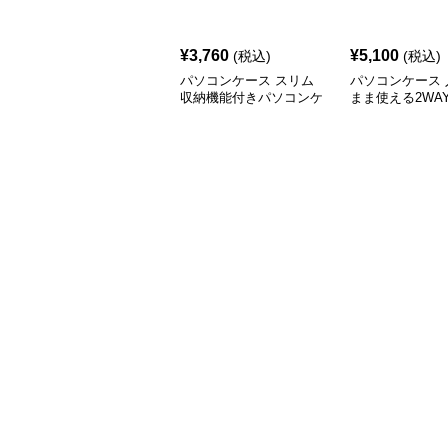
¥
3,760
¥
5,100
(税込)
(税込)
パソコンケース スリム
パソコンケース 
収納機能付きパソコンケ
まま使える2WA
ース
ザーデザインパ
ース 14〜16イ
通勤 通学 出張
ワーク