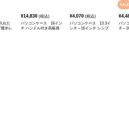
SALE
¥
14,830
¥
4,070
¥
4,4
(税込)
(税込)
入れた
パソコンケース 16イン
パソコンケース 13.3イ
パソコ
Y撥水レ
チ ハンドル付き高級感
ンチ～16インチ シンプ
チ～1
ソコンケ
スリムパソコンケース
ル洗練大容量パソコンケ
クス
ンチ対応
ビジネス 通勤 日常使い
ース ビジネス 通勤 出張
ソコン
 リモート
使い 