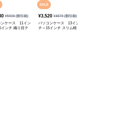
SALE
SALE
80
¥
3,520
¥
2,800
¥
5930
(割引前)
¥
4870
(割引前)
¥
4070
(割引前)
ンケース 11イン
パソコンケース 13イン
パソコンケース 13.3イ
6インチ 織り目テ
チ～15インチ スリム軽
ンチ～16インチ さりげ
チャ上質ミニマルパ
量ミニマルパソコンケー
なく可愛いシンプルデザ
ケース 通勤 日常
ス ビジネス 通勤 カジュ
インパソコンケース ビ
カフェ作業
アル
ジネス 通勤 日常使い