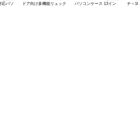
対応パソ
ドア向け多機能リュック
パソコンケース 13イン
チ～1
チ 防水軽量
ッパ
ース 