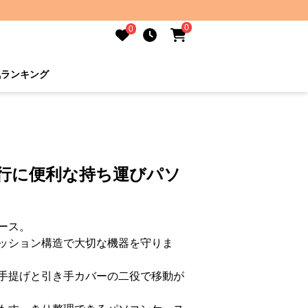
0
0
気ランキング
旅行に便利な持ち運びパソ
ース。
ッション構造で大切な機器を守りま
手提げと引き手カバーの二役で移動が