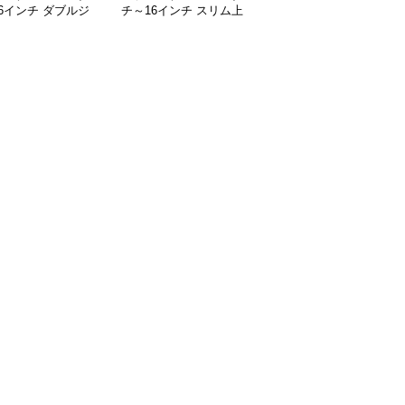
6インチ ダブルジ
チ～16インチ スリム上
防水メッセンジャーバッ
ー多収納パソコンケ
品ミニマルリュック型パ
グ型パソコンケース
ビジネス 通勤 出張
ソコンケース 通勤 通学
日常使い