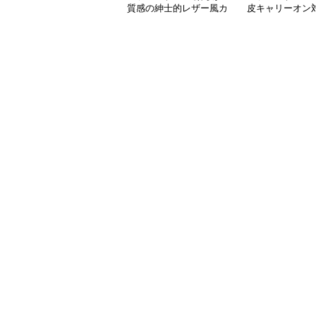
質感の紳士的レザー風カ
皮キャリーオン
バー
コンケース