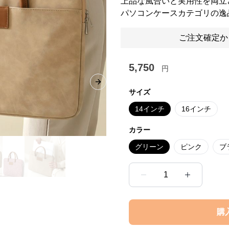
上品な風合いと実用性を両立
パソコンケースカテゴリの逸
ご注文確定か
5,750
円
Next slide
サイズ
14インチ
16インチ
カラー
グリーン
ピンク
ブ
1
購