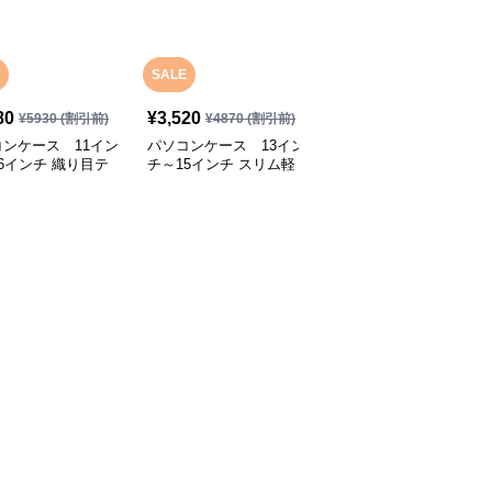
SALE
SALE
80
¥
3,520
¥
2,800
¥
5930
(割引前)
¥
4870
(割引前)
¥
4070
(割引前)
ンケース 11イン
パソコンケース 13イン
パソコンケース 13.3イ
6インチ 織り目テ
チ～15インチ スリム軽
ンチ～16インチ さりげ
チャ上質ミニマルパ
量ミニマルパソコンケー
なく可愛いシンプルデザ
ケース 通勤 日常
ス ビジネス 通勤 カジュ
インパソコンケース ビ
カフェ作業
アル
ジネス 通勤 日常使い