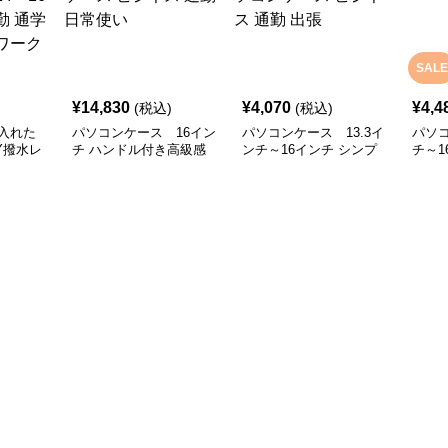
SALE
¥
14,830
¥
4,070
¥
4,4
(税込)
(税込)
入れた
パソコンケース 16イン
パソコンケース 13.3イ
パソコ
Y撥水レ
チ ハンドル付き高級感
ンチ～16インチ シンプ
チ～1
ソコンケ
スリムパソコンケース
ル洗練大容量パソコンケ
クス
ンチ対応
ビジネス 通勤 日常使い
ース ビジネス 通勤 出張
ソコン
 リモート
使い 