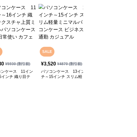
SALE
SALE
80
¥
3,520
¥
2,800
¥
5930
(割引前)
¥
4870
(割引前)
¥
4070
(割引前)
ンケース 11イン
パソコンケース 13イン
パソコンケース 13.3イ
6インチ 織り目テ
チ～15インチ スリム軽
ンチ～16インチ さりげ
チャ上質ミニマルパ
量ミニマルパソコンケー
なく可愛いシンプルデザ
ケース 通勤 日常
ス ビジネス 通勤 カジュ
インパソコンケース ビ
カフェ作業
アル
ジネス 通勤 日常使い