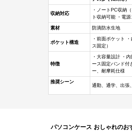
・ノートPC収納（
収納対応
ト収納可能 ・電
素材
防滴防水生地
・前面ポケット 
ポケット構造
ス固定）
・大容量設計 ・内
特徴
ース固定バンド付
ー、耐摩耗仕様
推奨シーン
通勤、通学、出張
パソコンケース
おしゃれ
のお