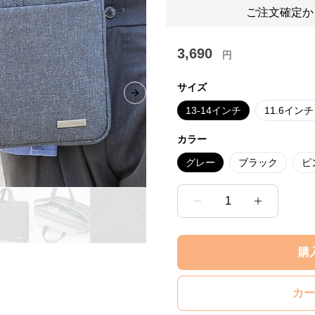
ご注文確定か
3,690
円
サイズ
Next slide
13-14インチ
11.6インチ
カラー
グレー
ブラック
ピ
1
購
カー