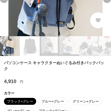
Previous slide
Ne
パソコンケース キャラクターぬいぐるみ付きバックパッ
ク
4,910
円
カラー
ブラック+グレー
ブルー+グレー
グリーン+グレー
グレー+グレー
ブラック+グリーン