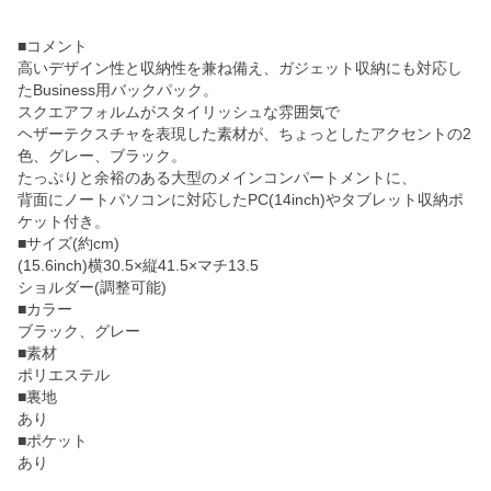
■コメント
高いデザイン性と収納性を兼ね備え、ガジェット収納にも対応し
たBusiness用バックパック。
スクエアフォルムがスタイリッシュな雰囲気で
ヘザーテクスチャを表現した素材が、ちょっとしたアクセントの2
色、グレー、ブラック。
たっぷりと余裕のある大型のメインコンパートメントに、
背面にノートパソコンに対応したPC(14inch)やタブレット収納ポ
ケット付き。
■サイズ(約cm)
(15.6inch)横30.5×縦41.5×マチ13.5
ショルダー(調整可能)
■カラー
ブラック、グレー
■素材
ポリエステル
■裏地
あり
■ポケット
あり