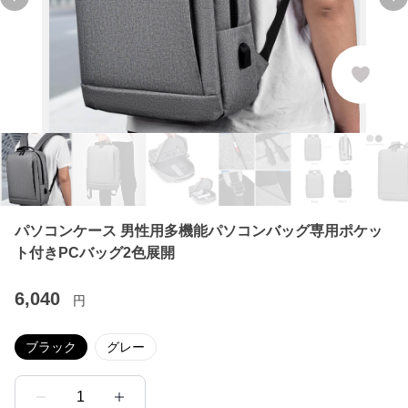
Previous slide
Ne
パソコンケース 男性用多機能パソコンバッグ専用ポケッ
ト付きPCバッグ2色展開
6,040
円
ブラック
グレー
1