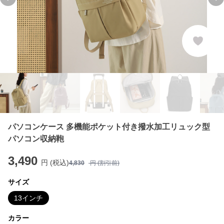
Previous slide
Ne
パソコンケース 多機能ポケット付き撥水加工リュック型
パソコン収納鞄
3,490
円 (税込)
4,830
円 (割引前)
サイズ
13インチ
カラー