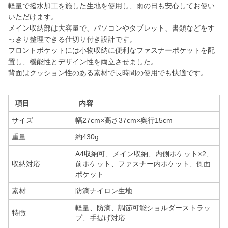
軽量で撥水加工を施した生地を使用し、雨の日も安心してお使い
いただけます。
メイン収納部は大容量で、パソコンやタブレット、書類などをす
っきり整理できる仕切り付き設計です。
フロントポケットには小物収納に便利なファスナーポケットを配
置し、機能性とデザイン性を両立させました。
背面はクッション性のある素材で長時間の使用でも快適です。
項目
内容
サイズ
幅27cm×高さ37cm×奥行15cm
重量
約430g
A4収納可、メイン収納、内側ポケット×2、
収納対応
前ポケット、ファスナー内ポケット、側面
ポケット
素材
防滴ナイロン生地
軽量、防滴、調節可能ショルダーストラッ
特徴
プ、手提げ対応